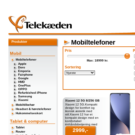
Mobiltelefoner
Produkter
Pris
P
Mobil
Mobiltelefoner
Max: 18999 kr.
Apple
Sortering
Doro
Emporia
Fairphone
Google
HMD
OnePlus
OPPO
Refurbished iPhone
Samsung
Xiaomi
Xiaomi 12 5G 8/256 GB
Xiaomi 12 5G.Kompakt
Mobiltilbehør
design for komfort og
Headset & høretelefoner
ikonisk æstetik med
Hukommelseskort
stil.Xiaomi 12 har et
kompakt design med en
Tablet & computer
komfortabel
énhåndsbetjening med
Tablet
flagskibsegenskaber. Og
2999,-
med
Router