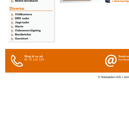
Mobilt Bredbånd
Diverse
Vildtkamera
DRS radio
Jagt-radio
Alarm
Videoovervågning
Bordtelefon
Gavekort
Ring til os på
Send en
tlf: 70 120 100
kundese
© Telekæden A/S • Jo