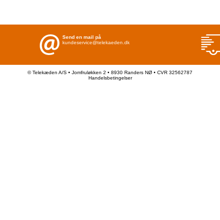
Send en mail på
kundeservice@telekaeden.dk
© Telekæden A/S • Jomfruløkken 2 • 8930 Randers NØ • CVR 32562787
Handelsbetingelser