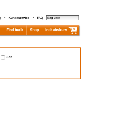
g
•
Kundeservice
•
FAQ
0
Find butik
Shop
Indkøbskurv
Indkøbskurven er tom...
I alt inkl. moms
0,00 kr.
Sort