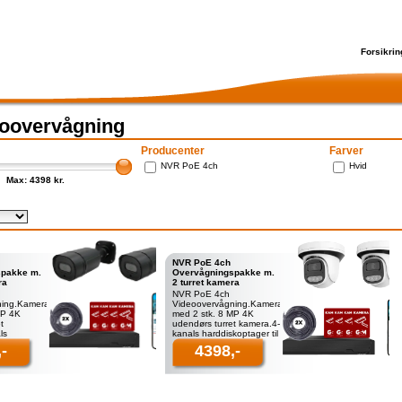
Forsikrin
oovervågning
Producenter
Farver
NVR PoE 4ch
Hvid
Max: 4398 kr.
NVR PoE 4ch
spakke m.
Overvågningspakke m.
ra
2 turret kamera
NVR PoE 4ch
ning.Kamerapakke
Videoovervågning.Kamerapakke
MP 4K
med 2 stk. 8 MP 4K
t
udendørs turret kamera.4-
ls
kanals harddiskoptager til
 til
videovervågning.Harddisk
-
4398,-
ng.Harddisk
på 2 TB.2 stk. 8
 8