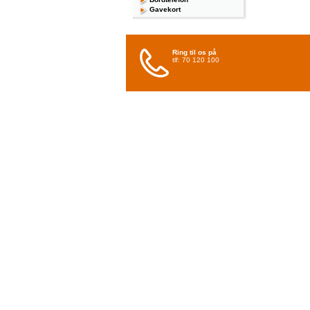
Gavekort
Ring til os på
tlf: 70 120 100