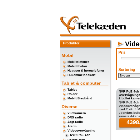
Vide
Produkter
Pris
Mobil
Mobiltelefoner
Mobiltilbehør
Sortering
Headset & høretelefoner
Hukommelseskort
Tablet & computer
Tablet
NVR PoE 4ch
Router
Overvågning
Mobilt Bredbånd
2 bullet kame
NVR PoE 4ch
Diverse
Videoovervåg
med 2 stk. 8 
udendørs bulle
Vildtkamera
kamera.4-kana
DRS radio
harddiskoptager
4398,
Jagt-radio
videovervågni
Alarm
på 2 TB.2 stk.
Videoovervågning
NVR PoE 4ch
Bordtelefon