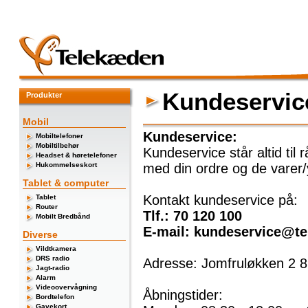
Kundeservic
Produkter
Mobil
Kundeservice:
Mobiltelefoner
Mobiltilbehør
Kundeservice står altid til
Headset & høretelefoner
Hukommelseskort
med din ordre og de varer/
Tablet & computer
Kontakt kundeservice på:
Tablet
Router
Tlf.: 70 120 100
Mobilt Bredbånd
E-mail: kundeservice@te
Diverse
Vildtkamera
DRS radio
Adresse: Jomfruløkken 2 
Jagt-radio
Alarm
Videoovervågning
Åbningstider:
Bordtelefon
Gavekort