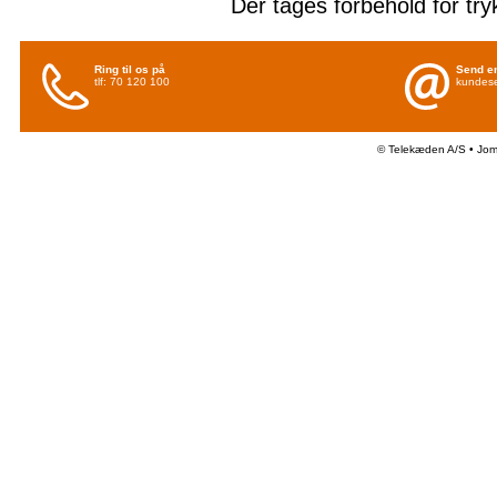
Der tages forbehold for try
Ring til os på
Send en
tlf: 70 120 100
kundese
© Telekæden A/S • Jo