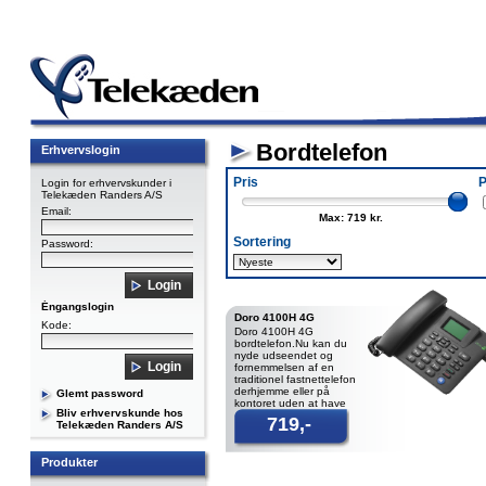
Bordtelefon
Erhvervslogin
Pris
P
Login for erhvervskunder i
Telekæden Randers A/S
Email:
Max: 719 kr.
Sortering
Password:
Éngangslogin
Doro 4100H 4G
Kode:
Doro 4100H 4G
bordtelefon.Nu kan du
nyde udseendet og
fornemmelsen af en
traditionel fastnettelefon
derhjemme eller på
Glemt password
kontoret uden at have
Bliv erhvervskunde hos
fastnet. I modsætning til
719,-
Telekæden Randers A/S
almindelige s
Produkter