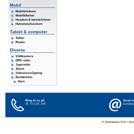
Mobil
Mobiltelefoner
Mobiltilbehør
Headset & høretelefoner
Hukommelseskort
Tablet & computer
Tablet
Router
Diverse
Vildtkamera
DRS radio
Jagt-radio
Alarm
Videoovervågning
Bordtelefon
Doro
Ring til os på
Send en
tlf: 70 120 100
kundese
© Telekæden A/S • Jo